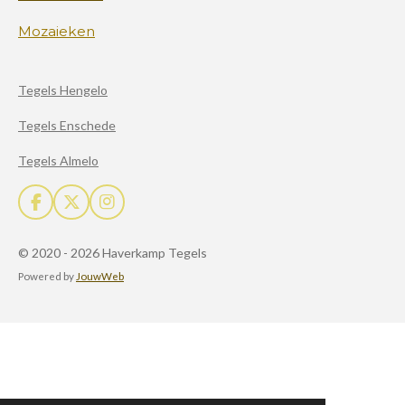
Mozaieken
Tegels Hengelo
Tegels Enschede
Tegels Almelo
F
X
I
a
n
c
s
© 2020 - 2026 Haverkamp Tegels
e
t
b
a
Powered by
JouwWeb
o
g
o
r
k
a
m