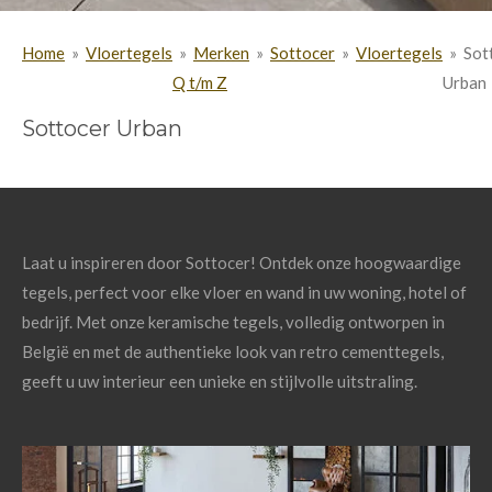
Home
»
Vloertegels
»
Merken
»
Sottocer
»
Vloertegels
»
Sot
Q t/m Z
Urban
Sottocer Urban
Laat u inspireren door Sottocer! Ontdek onze hoogwaardige
tegels, perfect voor elke vloer en wand in uw woning, hotel of
bedrijf. Met onze keramische tegels, volledig ontworpen in
België en met de authentieke look van retro cementtegels,
geeft u uw interieur een unieke en stijlvolle uitstraling.