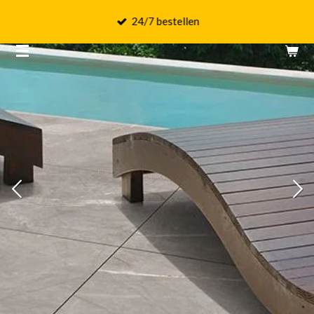
Ga
24/7 bestellen
direct
naar
de
hoofdinhoud