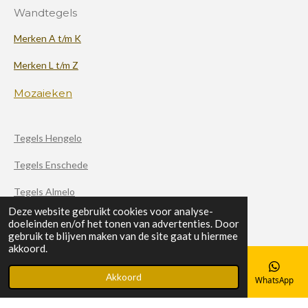
Wandtegels
Merken A t/m K
Merken L t/m Z
Mozaieken
Tegels Hengelo
Tegels Enschede
Tegels Almelo
Deze website gebruikt cookies voor analyse-
doeleinden en/of het tonen van advertenties. Door
F
X
I
gebruik te blijven maken van de site gaat u hiermee
a
n
akkoord.
c
s
© 2020 - 2026 Haverkamp Tegels
e
t
b
a
Akkoord
E-mailadres
Telefoonnummer
Kaart
Facebook
WhatsApp
Powered by
JouwWeb
o
g
o
r