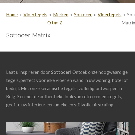
Home
»
Vloertegels
»
Merken
»
Sottocer
»
Vloertegels
»
Sot
Q t/m Z
Matri
Sottocer Matrix
Laat u inspireren door
Sottocer
! Ontdek onze hoogwaardige
tegels, perfect voor elke vloer en wand in uw woning, hotel of
bedrijf. Met onze keramische tegels, volledig ontworpen in
België en met de authentieke look van retro cementtegels,
geeft u uw interieur een unieke en stijlvolle uitstraling.