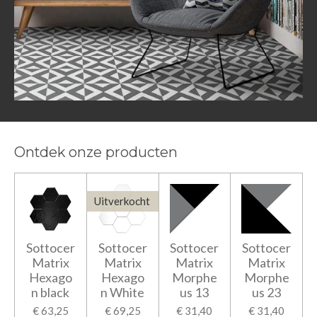
Ontdek onze producten
Uitverkocht
Sottocer
Sottocer
Sottocer
Sottocer
Matrix
Matrix
Matrix
Matrix
Hexago
Hexago
Morphe
Morphe
n black
n White
us 13
us 23
€ 63,25
€ 69,25
€ 31,40
€ 31,40