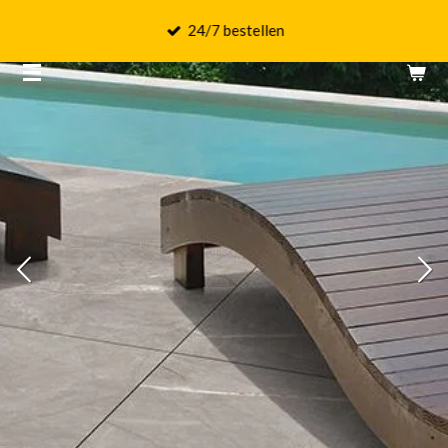
Ga
24/7 bestellen
direct
naar
de
hoofdinhoud