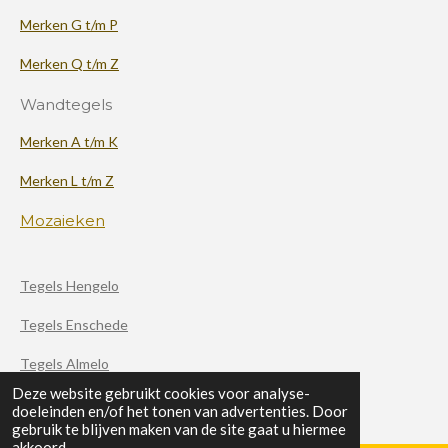
Merken G t/m P
Merken Q t/m Z
Wandtegels
Merken A t/m K
Merken L t/m Z
Mozaieken
Tegels Hengelo
Tegels Enschede
Tegels Almelo
Deze website gebruikt cookies voor analyse-
doeleinden en/of het tonen van advertenties. Door
F
X
I
gebruik te blijven maken van de site gaat u hiermee
a
n
akkoord.