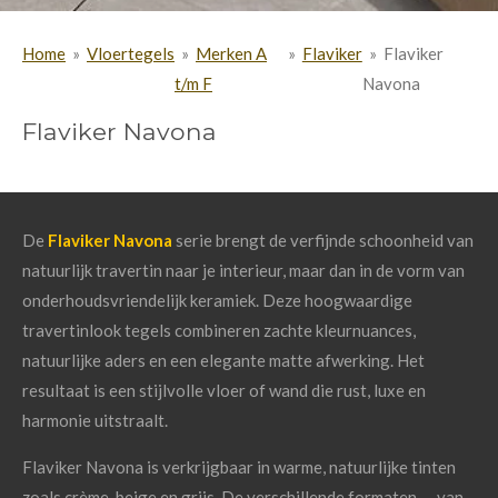
Home
»
Vloertegels
»
Merken A
»
Flaviker
»
Flaviker
t/m F
Navona
Flaviker Navona
De
Flaviker Navona
serie brengt de verfijnde schoonheid van
natuurlijk travertin naar je interieur, maar dan in de vorm van
onderhoudsvriendelijk keramiek. Deze hoogwaardige
travertinlook tegels combineren zachte kleurnuances,
natuurlijke aders en een elegante matte afwerking. Het
resultaat is een stijlvolle vloer of wand die rust, luxe en
harmonie uitstraalt.
Flaviker Navona is verkrijgbaar in warme, natuurlijke tinten
zoals crème, beige en grijs. De verschillende formaten — van