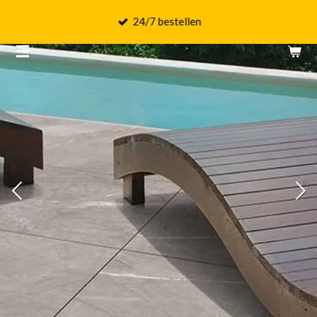
Ga
24/7 bestellen
direct
naar
de
hoofdinhoud