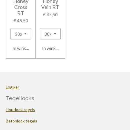
Honey
Honey
Cross
Vein RT
RT
€ 45,50
€ 45,50
In winkelwagen
In winkelwagen
Logiker
Tegellooks
Houtlook tegels
Betonlook tegels