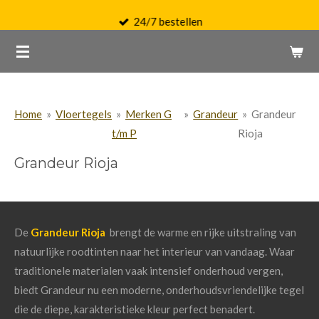
Ga
24/7 bestellen
direct
naar
de
hoofdinhoud
Home
»
Vloertegels
»
Merken G
»
Grandeur
»
Grandeur
t/m P
Rioja
Grandeur Rioja
De
Grandeur
Rioja
brengt
de
warme
en
rijke
uitstraling
van
natuurlijke
roodtinten
naar
het
interieur
van
vandaag.
Waar
traditionele
materialen
vaak
intensief
onderhoud
vergen,
biedt
Grandeur
nu
een
moderne,
onderhoudsvriendelijke
tegel
die
de
diepe,
karakteristieke
kleur
perfect
benadert.