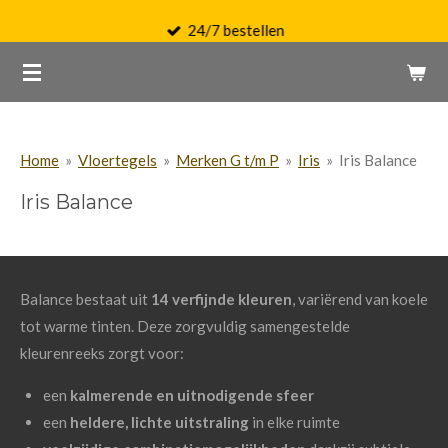
Ga
24/7 bestellen
direct
naar
de
hoofdinhoud
Home
»
Vloertegels
»
Merken G t/m P
»
Iris
»
Iris Balance
Iris Balance
Balance bestaat uit
14 verfijnde kleuren
, variërend van koele
tot warme tinten. Deze zorgvuldig samengestelde
kleurenreeks zorgt voor:
een
kalmerende en uitnodigende sfeer
een
heldere, lichte uitstraling
in elke ruimte