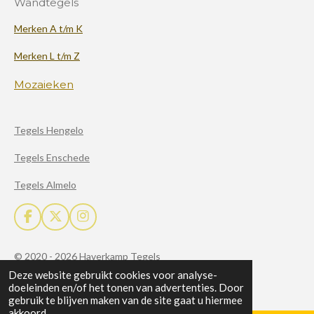
Wandtegels
Merken A t/m K
Merken L t/m Z
Mozaieken
Tegels Hengelo
Tegels Enschede
Tegels Almelo
F
X
I
a
n
c
s
© 2020 - 2026 Haverkamp Tegels
e
t
b
a
Deze website gebruikt cookies voor analyse-
Powered by
JouwWeb
o
g
doeleinden en/of het tonen van advertenties. Door
o
r
gebruik te blijven maken van de site gaat u hiermee
k
a
akkoord.