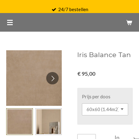
Ga
24/7 bestellen
direct
naar
de
hoofdinhoud
Iris Balance Tan
€ 95,00
Prijs per doos
In