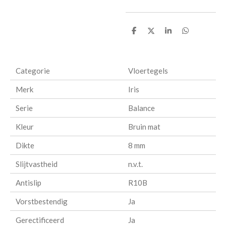
D
D
S
D
e
e
h
e
l
e
a
l
e
l
r
e
n
e
n
Categorie
Vloertegels
Merk
Iris
Serie
Balance
Kleur
Bruin mat
Dikte
8 mm
Slijtvastheid
n.v.t.
Antislip
R10B
Vorstbestendig
Ja
Gerectificeerd
Ja