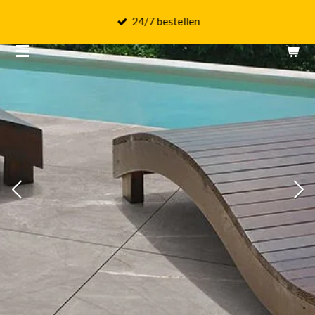
Ga
24/7 bestellen
direct
naar
de
hoofdinhoud