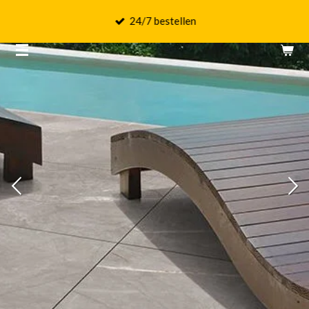
Ga
24/7 bestellen
direct
naar
de
hoofdinhoud