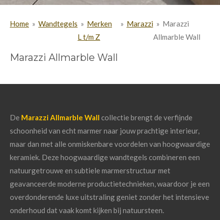
Home
»
Wandtegels
»
Merken
»
Marazzi
»
Marazzi
L t/m Z
Allmarble Wall
Marazzi Allmarble Wall
De
Marazzi Allmarble Wall
collectie
brengt
de
verfijnde
schoonheid
van
echt
marmer
naar
jouw
prachtige
interieur,
maar
dan
met
alle
onmiskenbare
voordelen
van
hoogwaardige
keramiek.
Deze
hoogwaardige
wandtegels
combineren
een
natuurgetrouwe
en
subtiele
marmerstructuur
met
geavanceerde
moderne
productietechnieken,
waardoor
je
een
overdonderende
luxe
uitstraling
geniet
zonder
het
intensieve
onderhoud
dat
vaak
komt
kijken
bij
natuursteen.