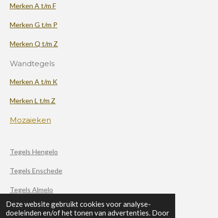
Merken A t/m F
Merken G t/m P
Merken Q t/m Z
Wandtegels
Merken A t/m K
Merken L t/m Z
Mozaieken
Tegels Hengelo
Tegels Enschede
Tegels Almelo
Deze website gebruikt cookies voor analyse-
doeleinden en/of het tonen van advertenties. Door
F
X
I