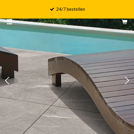
Ga
24/7 bestellen
direct
naar
de
hoofdinhoud