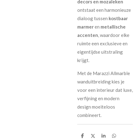
decors en mozaïeken
ontstaat een harmonieuze
dialoog tussen
kostbaar
marmer
en
metallische
accenten
, waardoor elke
ruimte een exclusieve en
eigentijdse uitstraling
krijgt.
Met de Marazzi Allmarble
wanduitbreiding kies je
voor een interieur dat luxe,
verfijning en modern
design moeiteloos
combineert.
D
D
S
D