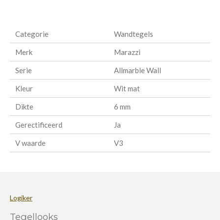
e
e
h
e
l
e
a
l
e
l
r
e
n
e
n
Categorie
Wandtegels
Merk
Marazzi
Serie
Allmarble Wall
Kleur
Wit mat
Dikte
6 mm
Gerectificeerd
Ja
V waarde
V3
Logiker
Tegellooks