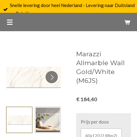
Snelle levering door heel Nederland - Levering naar Duitsland
Ga
en België op aanvraag.
direct
naar
de
hoofdinhoud
Marazzi
Allmarble Wall
Gold/White
(M6JS)
€ 184,40
Prijs per doos
40x120 (2.88m2)