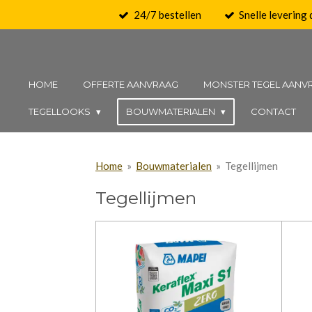
24/7 bestellen
Snelle levering
Ga
direct
naar
de
HOME
OFFERTE AANVRAAG
MONSTER TEGEL AANV
hoofdinhoud
TEGELLOOKS
BOUWMATERIALEN
CONTACT
Home
»
Bouwmaterialen
»
Tegellijmen
Tegellijmen