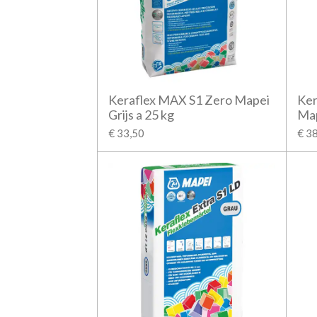
Keraflex MAX S1 Zero Mapei
Ker
Grijs a 25 kg
Map
€ 33,50
€ 3