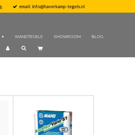
g.
email: info@haverkamp-tegels.nl
N
WANDTEGELS
SHOWROOM
BLOG