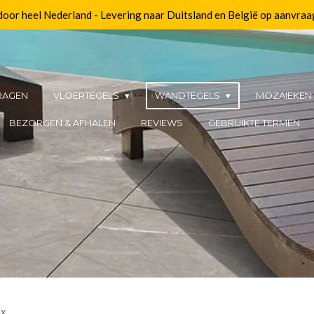
 door heel Nederland - Levering naar Duitsland en België op aanvraa
RAGEN
VLOERTEGELS
WANDTEGELS
MOZAIEKE
BEZORGEN & AFHALEN
REVIEWS
GEBRUIKTE TERMEN
nx