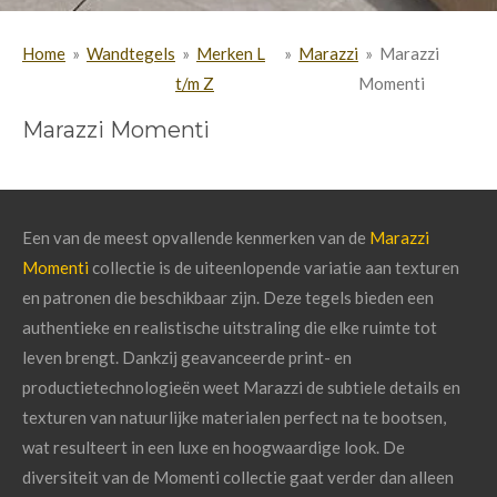
Home
»
Wandtegels
»
Merken L
»
Marazzi
»
Marazzi
t/m Z
Momenti
Marazzi Momenti
Een van de meest opvallende kenmerken van de
Marazzi
Momenti
collectie is de uiteenlopende variatie aan texturen
en patronen die beschikbaar zijn. Deze tegels bieden een
authentieke en realistische uitstraling die elke ruimte tot
leven brengt. Dankzij geavanceerde print- en
productietechnologieën weet Marazzi de subtiele details en
texturen van natuurlijke materialen perfect na te bootsen,
wat resulteert in een luxe en hoogwaardige look. De
diversiteit van de Momenti collectie gaat verder dan alleen