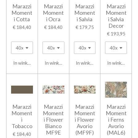
Marazzi
Marazzi
Marazzi
Marazzi
Moment
Moment
Moment
Moment
i Cotta
i Ocra
i Salvia
i Salvia
Decor
€ 184,40
€ 184,40
€ 179,75
€ 193,95
In winkelwagen
In winkelwagen
In winkelwagen
In winkelwage
Marazzi
Marazzi
Marazzi
Marazzi
Moment
Moment
Moment
Moment
i
i Flower
i Flower
i Ferns
Tobacco
Bianco
Avorio
Avorio
MF9E
(MF9F)
(MAL6)
€ 184,40