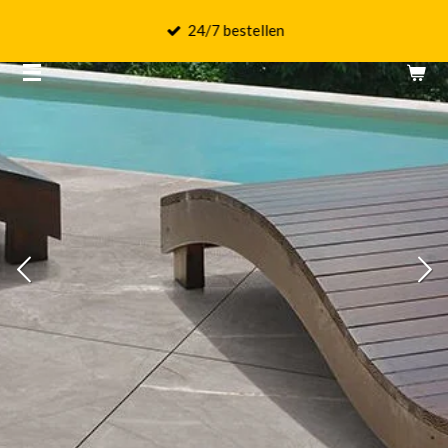
Ga
24/7 bestellen
direct
naar
de
hoofdinhoud