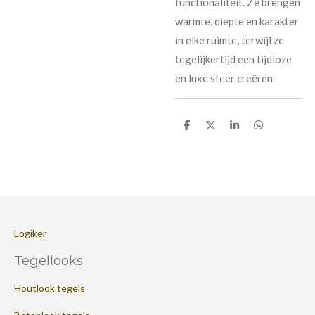
functionaliteit. Ze brengen
warmte, diepte en karakter
in elke ruimte, terwijl ze
tegelijkertijd een tijdloze
en luxe sfeer creëren.
D
D
S
D
e
e
h
e
l
e
a
l
e
l
r
e
n
e
n
Logiker
Tegellooks
Houtlook tegels