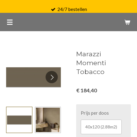
Ga
24/7 bestellen
direct
naar
de
hoofdinhoud
Marazzi
Momenti
Tobacco
€ 184,40
Prijs per doos
40x120 (2.88m2)