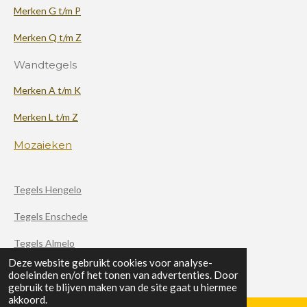
Merken G t/m P
Merken Q t/m Z
Wandtegels
Merken A t/m K
Merken L t/m Z
Mozaieken
Tegels Hengelo
Tegels Enschede
Tegels Almelo
Deze website gebruikt cookies voor analyse-
doeleinden en/of het tonen van advertenties. Door
F
X
I
gebruik te blijven maken van de site gaat u hiermee
a
n
akkoord.
c
s