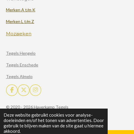
Merken A t/m K
Merken L t/m Z
Mozaieken
Tegels Hengelo
Tegels Enschede
Tegels Almelo
F
X
I
a
n
c
s
© 2020 - 2026 Haverkamp Tegels
e
t
b
a
Deze website gebruikt cookies voor analyse-
Powered by
JouwWeb
o
g
doeleinden en/of het tonen van advertenties. Door
o
r
gebruik te blijven maken van de site gaat u hiermee
k
a
akkoord.