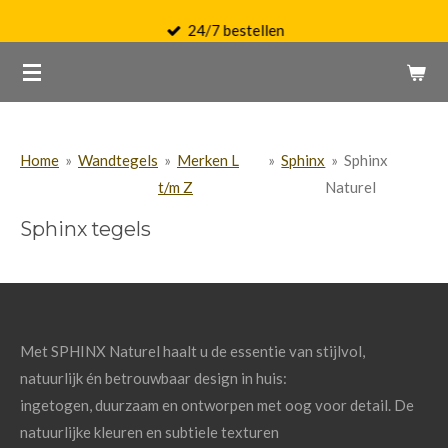
Ga
24/7 bestellen
direct
naar
de
hoofdinhoud
Home
»
Wandtegels
»
Merken L
»
Sphinx
»
Sphinx
t/m Z
Naturel
Sphinx tegels
Met SPHINX Naturel haalt u de essentie van stijlvol,
natuurlijk én betrouwbaar design in huis:
ingetogen, duurzaam en ontworpen met oog voor detail. De
natuurlijke kleuren en subtiele texturen