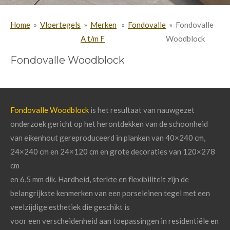
Home
»
Vloertegels
»
Merken
»
Fondovalle
»
Fondovalle
A t/m F
Woodblock
Fondovalle Woodblock
Fondovalle Woodblock
is het resultaat van nauwgezet
onderzoek gericht op het herontdekken van de schoonheid
van eikenhout gereproduceerd in planken van 40×240 cm,
24×240 cm en 24×120 cm en grote decoraties van 120×278
cm
en 6,5 mm dik. Hardheid, sterkte en flexibiliteit zijn de
belangrijkste kenmerken van een porseleinen tegel met een
veelzijdige esthetiek die geschikt is
voor een verscheidenheid aan toepassingen in residentiële en