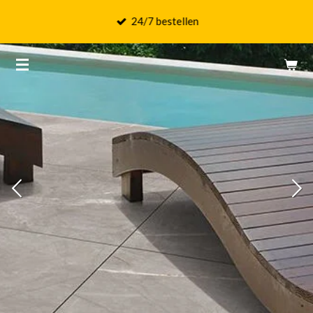
Ga
24/7 bestellen
direct
naar
de
hoofdinhoud