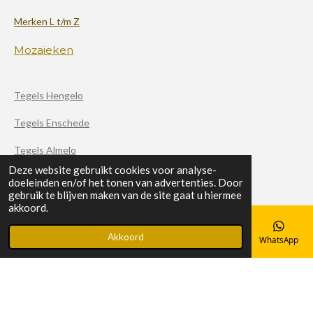
Merken L t/m Z
Mozaieken
Tegels Hengelo
Tegels Enschede
Tegels Almelo
Deze website gebruikt cookies voor analyse-
doeleinden en/of het tonen van advertenties. Door
F
X
I
gebruik te blijven maken van de site gaat u hiermee
a
n
akkoord.
c
s
© 2020 - 2026 Haverkamp Tegels
e
t
b
a
Akkoord
E-mailadres
Telefoonnummer
Kaart
Facebook
WhatsApp
Powered by
JouwWeb
o
g
o
r
k
a
m