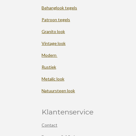
Behanglook tegels
Patroon tegels
Granito look
Vintage look
Modern
Rustiek
Metalic look
Natuursteen look
Klantenservice
Contact