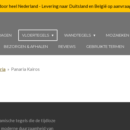
 door heel Nederland - Levering naar Duitsland en België op aanvraa
RAGEN
VLOERTEGELS
WANDTEGELS
MOZAIEKE
BEZORGEN & AFHALEN
REVIEWS
GEBRUIKTE TERMEN
ria
»
Panaria Kairos
ramische tegels die de tijdloze
e moderne duurzaamheid van