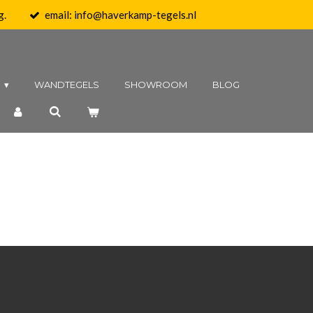
g.
email: info@haverkamp-tegels.nl
N
WANDTEGELS
SHOWROOM
BLOG