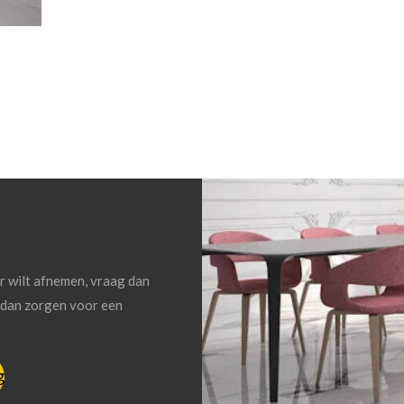
er wilt afnemen, vraag dan
n dan zorgen voor een
g