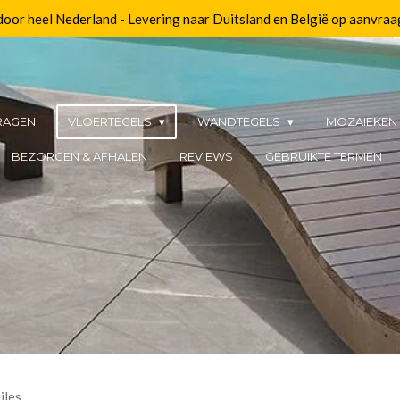
 door heel Nederland - Levering naar Duitsland en België op aanvraa
RAGEN
VLOERTEGELS
WANDTEGELS
MOZAIEKE
BEZORGEN & AFHALEN
REVIEWS
GEBRUIKTE TERMEN
iles