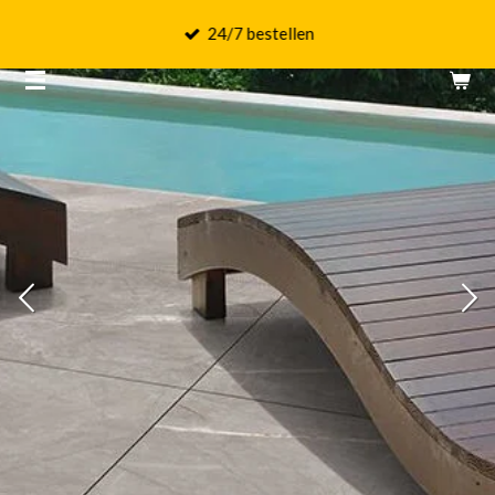
Ga
24/7 bestellen
direct
naar
de
hoofdinhoud