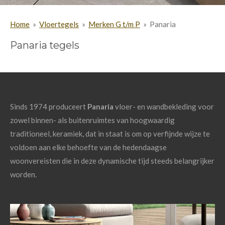
Home
»
Vloertegels
»
Merken G t/m P
»
Panaria
Panaria tegels
Sinds 1974 produceert
Panaria
vloer- en wandbekleding voor
zowel binnen- als buitenruimtes van hoogwaardig
traditioneel, keramiek, dat in staat is om op verfijnde wijze te
voldoen aan elke behoefte van de hedendaagse
woonvereisten die in deze dynamische tijd steeds belangrijker
worden.