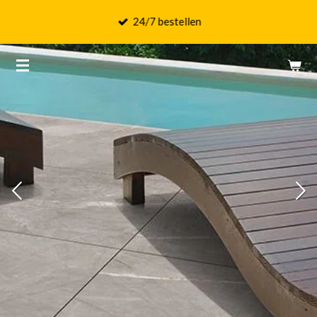
Ga
24/7 bestellen
direct
naar
de
hoofdinhoud