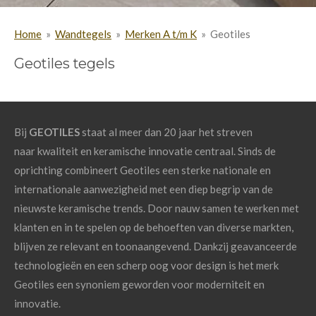
Home
»
Wandtegels
»
Merken A t/m K
»
Geotiles
Geotiles tegels
Bij
GEOTILES
staat al meer dan
20 jaar
het streven
naar
kwaliteit en keramische
innovatie centraal. Sinds de
oprichting combineert Geotiles een sterke nationale en
internationale aanwezigheid met een diep begrip van de
nieuwste
keramische trends
. Door nauw samen te werken met
klanten en in te spelen op de behoeften van diverse markten,
blijven ze relevant en toonaangevend. Dankzij geavanceerde
technologieën en een scherp oog voor design is het merk
Geotiles een synoniem geworden voor
moderniteit en
innovatie.