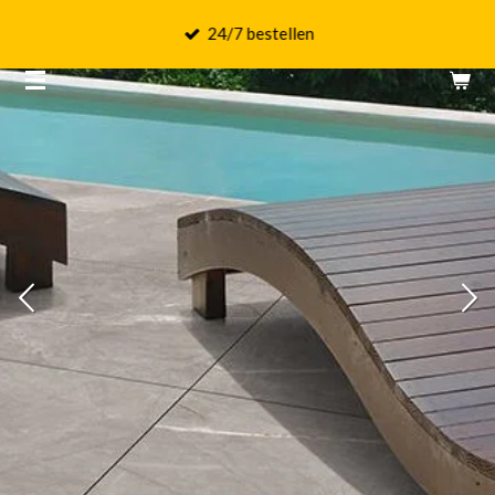
Ga
24/7 bestellen
direct
naar
de
hoofdinhoud