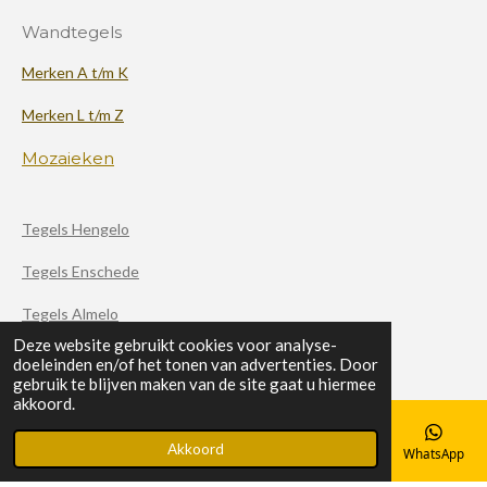
Wandtegels
Merken A t/m K
Merken L t/m Z
Mozaieken
Tegels Hengelo
Tegels Enschede
Tegels Almelo
Deze website gebruikt cookies voor analyse-
doeleinden en/of het tonen van advertenties. Door
F
X
I
gebruik te blijven maken van de site gaat u hiermee
a
n
akkoord.
c
s
© 2020 - 2026 Haverkamp Tegels
e
t
Akkoord
b
a
E-mailadres
Telefoonnummer
Kaart
Facebook
WhatsApp
Powered by
JouwWeb
o
g