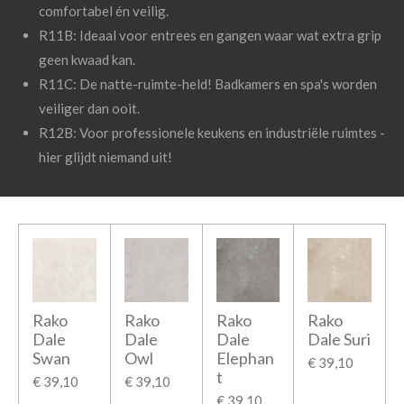
comfortabel én veilig.
R11B: Ideaal voor entrees en gangen waar wat extra grip
geen kwaad kan.
R11C: De natte-ruimte-held! Badkamers en spa's worden
veiliger dan ooit.
R12B: Voor professionele keukens en industriële ruimtes -
hier glijdt niemand uit!
Rako
Rako
Rako
Rako
Dale
Dale
Dale
Dale Suri
Swan
Owl
Elephan
€ 39,10
t
€ 39,10
€ 39,10
€ 39,10