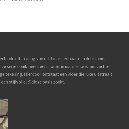
erfijnde
uitstraling
van
echt
marmer
naar
een
duurzame,
.
De
serie
combineert
een
moderne
marmerlook
met
zachte
ige
tekening.
Hierdoor
ontstaat
een
vloer
die
luxe
uitstraalt
e
een
stijlvolle,
tijdloze
basis
zoekt.