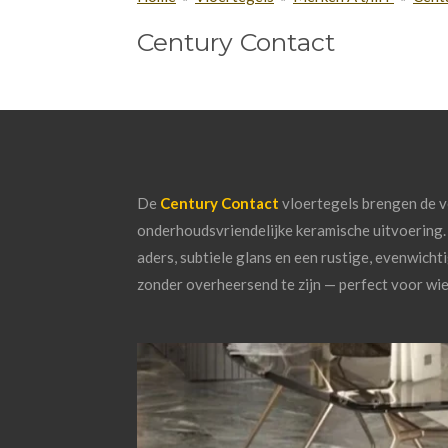
Century Contact
De
Century Contact
vloertegels
brengen
de
v
onderhoudsvriendelijke
keramische
uitvoering
aders,
subtiele
glans
en
een
rustige,
evenwicht
zonder
overheersend
te
zijn
—
perfect
voor
wi