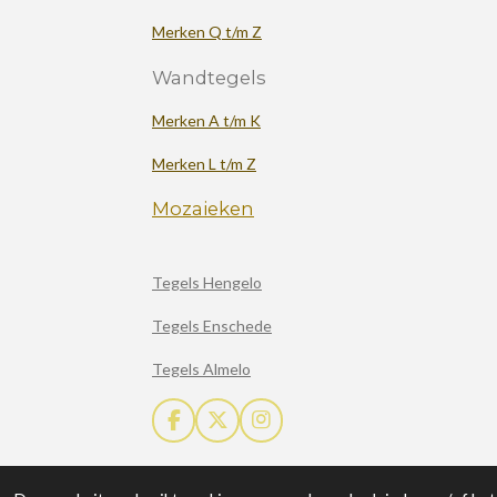
Merken Q t/m Z
Wandtegels
Merken A t/m K
Merken L t/m Z
Mozaieken
Tegels Hengelo
Tegels Enschede
Tegels Almelo
F
X
I
a
n
c
s
e
t