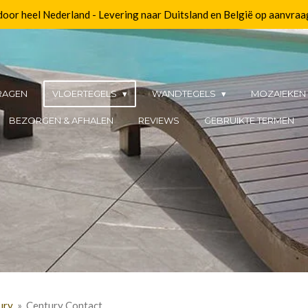
 door heel Nederland - Levering naar Duitsland en België op aanvraa
RAGEN
VLOERTEGELS
WANDTEGELS
MOZAIEKE
BEZORGEN & AFHALEN
REVIEWS
GEBRUIKTE TERMEN
ury
»
Century Contact