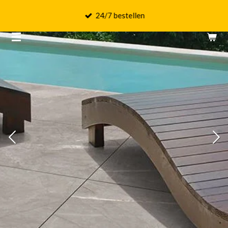
Ga
24/7 bestellen
direct
naar
de
hoofdinhoud