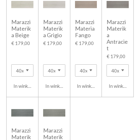
Marazzi
Marazzi
Marazzi
Marazzi
Materik
Materik
Materia
Materik
a Beige
a Grigio
Fango
a
Antracie
€ 179,00
€ 179,00
€ 179,00
t
€ 179,00
In winkelwagen
In winkelwagen
In winkelwagen
In winkelwage
Marazzi
Marazzi
Materik
Materik