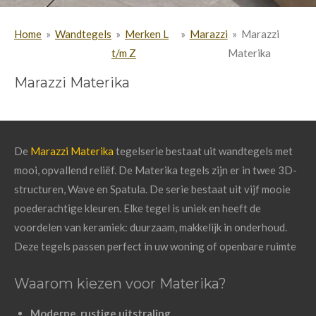
Home
»
Wandtegels
»
Merken L
»
Marazzi
»
Marazzi
t/m Z
Materika
Marazzi Materika
De
Marazzi Materika
tegelserie bestaat uit wandtegels met
mooi, opvallend reliëf. De Materika tegels zijn er in twee 3D-
structuren, Wave en Spatula. De serie bestaat uit vijf mooie
poederachtige kleuren. Elke tegel is uniek en heeft de
voordelen van keramiek: duurzaam, makkelijk in onderhoud.
Deze tegels passen perfect in uw woning of openbare ruimte
Waarom kiezen voor Materika?
Moderne, rustige uitstraling