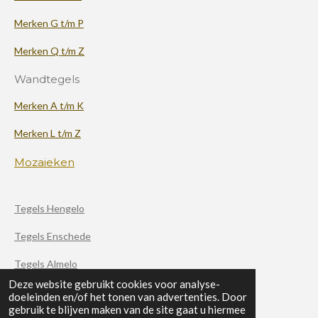
Merken G t/m P
Merken Q t/m Z
Wandtegels
Merken A t/m K
Merken L t/m Z
Mozaieken
Tegels Hengelo
Tegels Enschede
Tegels Almelo
Deze website gebruikt cookies voor analyse-
doeleinden en/of het tonen van advertenties. Door
F
X
I
gebruik te blijven maken van de site gaat u hiermee
a
n