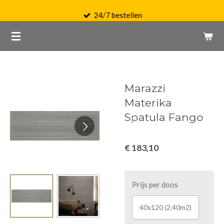
Ga
24/7 bestellen
direct
naar
de
hoofdinhoud
Marazzi
Materika
Spatula Fango
€ 183,10
Prijs per doos
40x120 (2.40m2)