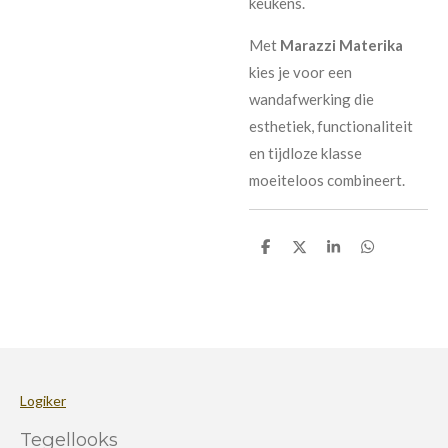
keukens.
Met
Marazzi Materika
kies je voor een
wandafwerking die
esthetiek, functionaliteit
en tijdloze klasse
moeiteloos combineert.
D
D
S
D
e
e
h
e
l
e
a
l
e
l
r
e
n
e
n
Logiker
Tegellooks