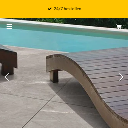
Ga
24/7 bestellen
direct
naar
de
hoofdinhoud