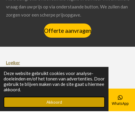
vraag dan uw prijs op via onderstaande button. We zullen dan
zorgen voor een scherpe prijsopgave.
Offerte aanvragen
Logiker
Deze website gebruikt cookies voor analyse-
Tegellooks
doeleinden en/of het tonen van advertenties. Door
gebruik te blijven maken van de site gaat u hiermee
Houtlook tegels
akkoord.
Betonlook tegels
Akkoord
E-mailadres
Telefoonnummer
Kaart
Facebook
WhatsApp
Behanglook tegels
Patroon tegels
Granito look