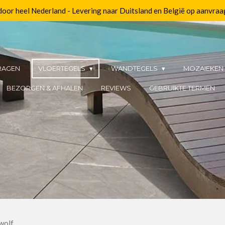
 door heel Nederland - Levering naar Duitsland en België op aanvraa
RAGEN
VLOERTEGELS
WANDTEGELS
MOZAIEKE
BEZORGEN & AFHALEN
REVIEWS
GEBRUIKTE TERMEN
wolf