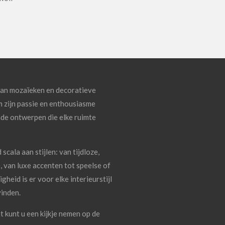
van mozaïeken en decoratieve
m zijn passie en enthousiasme
de ontwerpen die elke ruimte
cala aan stijlen: van tijdloze,
, van luxe accenten tot speelse of
gheid is er voor elke interieurstijl
vinden.
t kunt u een kijkje nemen op de