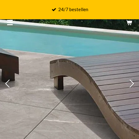
Ga
24/7 bestellen
direct
naar
de
hoofdinhoud