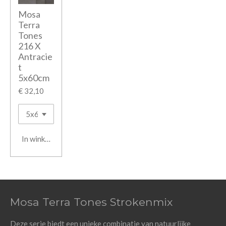
Mosa
Terra
Tones
216 X
Antracie
t
5x60cm
€ 32,10
In winkelwagen
Mosa Terra Tones Strokenmix
Deze serie biedt een unieke combinatie van natuurlijke