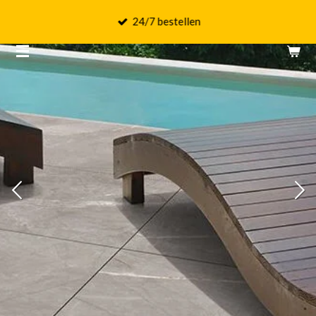
Ga
24/7 bestellen
direct
naar
de
hoofdinhoud