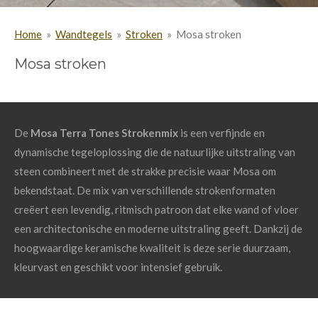
Home
»
Wandtegels
»
Stroken
»
Mosa stroken
Mosa stroken
De
Mosa
Terra T
ones
Strokenmix
is
een
verfijnde
en
dynamische
tegeloplossing
die
de
natuurlijke
uitstraling
van
steen
combineert
met
de
strakke
precisie
waar
Mosa
om
bekendstaat.
De
mix
van
verschillende
strokenformaten
creëert
een
levendig,
ritmisch
patroon
dat
elke
wand
of
vloer
een
architectonische
en
moderne
uitstraling
geeft.
Dankzij
de
hoogwaardige
keramische
kwaliteit
is
deze
serie
duurzaam,
kleurvast
en
geschikt
voor
intensief
gebruik.