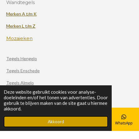
Wandtegels
Merken A t/m K
Merken L t/m Z
Mozaieken
Tegels Hengelo
Tegels Enschede
Tegels Almelo
Deze website gebruikt cookies voor analyse-
doeleinden en/of het tonen van advertenties. Door
F
X
I
gebruik te blijven maken van de site gaat u hiermee
a
n
akkoord.
c
s
© 2020 - 2026 Haverkamp Tegels
e
t
b
a
Akkoord
Powered by
JouwWeb
E-mailadres
Telefoonnummer
Kaart
Facebook
WhatsApp
o
g
o
r
k
a