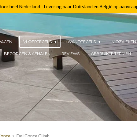
 door heel Nederland - Levering naar Duitsland en België op aanvraa
RAGEN
VLOERTEGELS
WANDTEGELS
MOZAIEKE
BEZORGEN & AFHALEN
REVIEWS
GEBRUIKTE TERMEN
Conca
»
Del Conca Climb