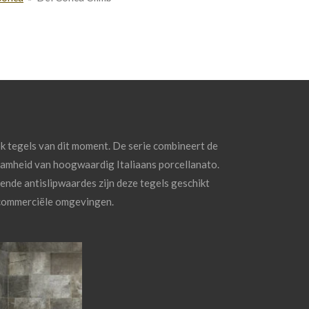
ok
tegels
van
dit
moment.
De
serie
combineert
de
aamheid
van
hoogwaardig
Italiaans
porcellanato.
kende
antislipwaardes
zijn
deze
tegels
geschikt
commerciële
omgevingen.