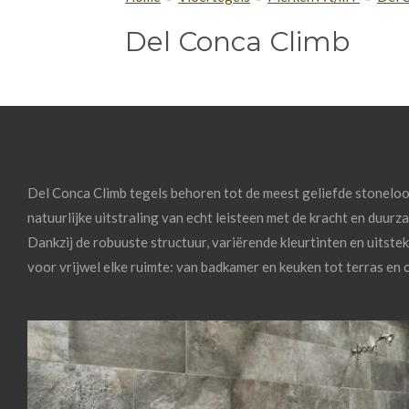
Del Conca Climb
Del
Conca
Climb
tegels
behoren
tot
de
meest
geliefde stonelo
natuurlijke
uitstraling
van
echt
leisteen
met
de
kracht
en
duurz
Dankzij
de
robuuste
structuur,
variërende
kleurtinten
en
uitste
voor
vrijwel
elke
ruimte:
van
badkamer
en
keuken
tot
terras
en