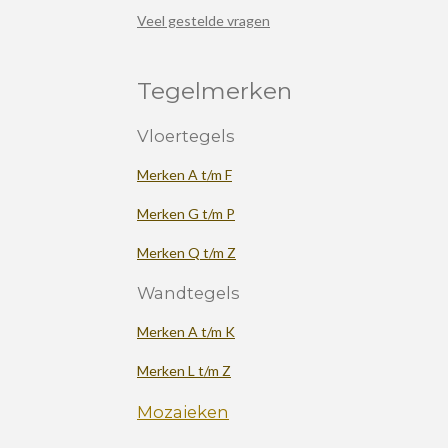
Veel gestelde vragen
Tegelmerken
Vloertegels
Merken A t/m F
Merken G t/m P
Merken Q t/m Z
Wandtegels
Merken A t/m K
Merken L t/m Z
Mozaieken