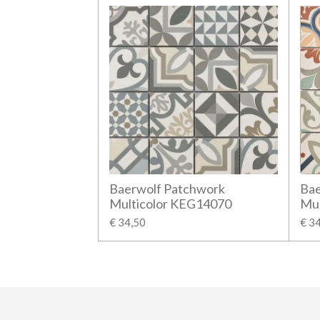
Baerwolf Patchwork
Bae
Multicolor KEG14070
Mul
€ 34,50
€ 3