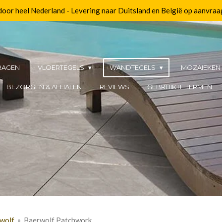
 door heel Nederland - Levering naar Duitsland en België op aanvraa
RAGEN
VLOERTEGELS
WANDTEGELS
MOZAIEKE
BEZORGEN & AFHALEN
REVIEWS
GEBRUIKTE TERMEN
wolf
»
Baerwolf Patchwork