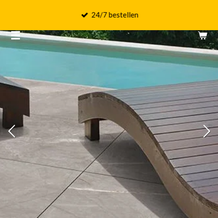
Ga
24/7 bestellen
direct
naar
de
hoofdinhoud