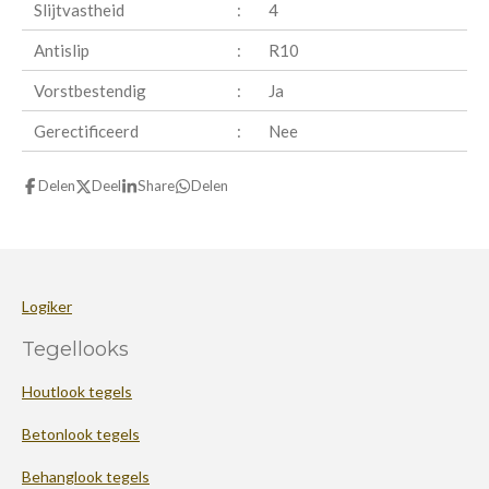
Slijtvastheid
:
4
Antislip
:
R10
Vorstbestendig
:
Ja
Gerectificeerd
:
Nee
Delen
Deel
Share
Delen
Logiker
Tegellooks
Houtlook tegels
Betonlook tegels
Behanglook tegels