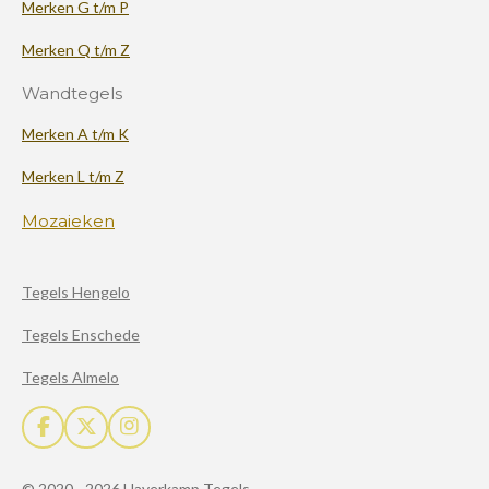
Merken G t/m P
Merken Q t/m Z
Wandtegels
Merken A t/m K
Merken L t/m Z
Mozaieken
Tegels Hengelo
Tegels Enschede
Tegels Almelo
F
X
I
a
n
c
s
© 2020 - 2026 Haverkamp Tegels