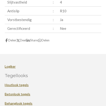
Slijtvastheid
:
4
Antislip
:
R10
Vorstbestendig
:
Ja
Gerectificeerd
:
Nee
Delen
Deel
Share
Delen
Logiker
Tegellooks
Houtlook tegels
Betonlook tegels
Behanglook tegels