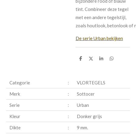
bijzondere rood of blauw
tint. Combineer deze tegel
met een andere tegelstijl,
zoals
houtlook
,
betonlook
of
De serie Urban bekijken
D
D
S
D
e
e
h
e
l
e
a
l
e
l
r
e
n
e
n
Categorie
:
VLORTEGELS
Merk
:
Sottocer
Serie
:
Urban
Kleur
:
Donker grijs
Dikte
:
9 mm.