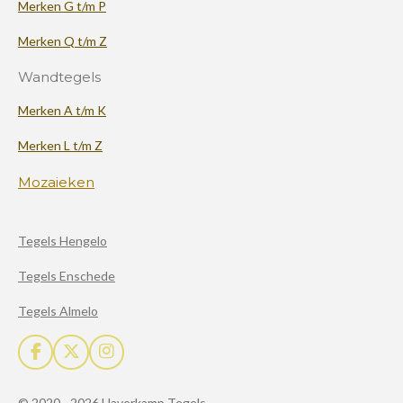
Merken G t/m P
Merken Q t/m Z
Wandtegels
Merken A t/m K
Merken L t/m Z
Mozaieken
Tegels Hengelo
Tegels Enschede
Tegels Almelo
F
X
I
a
n
c
s
© 2020 - 2026 Haverkamp Tegels