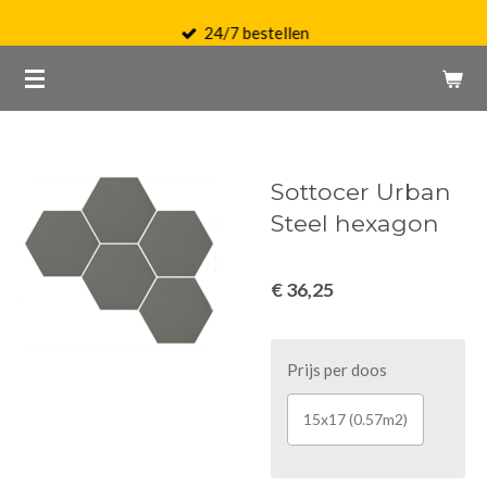
Ga
24/7 bestellen
direct
naar
de
hoofdinhoud
Sottocer Urban
Steel hexagon
€ 36,25
Prijs per doos
15x17 (0.57m2)