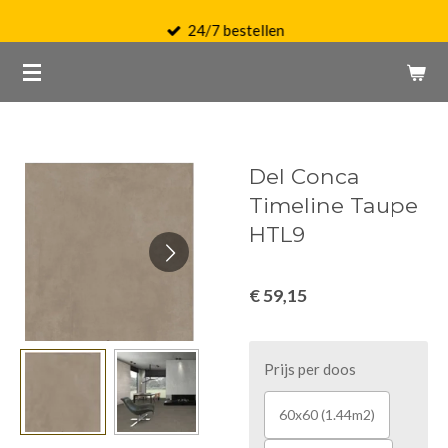
Ga
24/7 bestellen
direct
naar
de
hoofdinhoud
Del Conca
Timeline Taupe
HTL9
€ 59,15
Prijs per doos
60x60 (1.44m2)