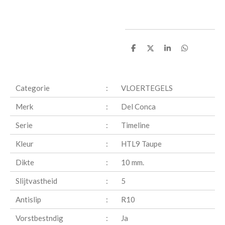
D
D
S
D
e
e
h
e
l
e
a
l
e
l
r
e
n
e
n
Categorie
:
VLOERTEGELS
Merk
:
Del Conca
Serie
:
Timeline
Kleur
:
HTL9 Taupe
Dikte
:
10 mm.
Slijtvastheid
:
5
Antislip
:
R10
Vorstbestndig
:
Ja