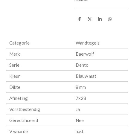
D
D
S
D
e
e
h
e
l
e
a
l
e
l
r
e
n
e
n
Categorie
Wandtegels
Merk
Baerwolf
Serie
Dento
Kleur
Blauw mat
Dikte
8 mm
Afmeting
7x28
Vorstbestendig
Ja
Gerectificeerd
Nee
V waarde
n.v.t.