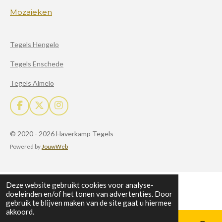
Mozaieken
Tegels Hengelo
Tegels Enschede
Tegels Almelo
F
X
I
a
n
c
s
© 2020 - 2026 Haverkamp Tegels
e
t
b
a
Powered by
JouwWeb
o
g
o
r
k
a
m
Deze website gebruikt cookies voor analyse-
doeleinden en/of het tonen van advertenties. Door
gebruik te blijven maken van de site gaat u hiermee
akkoord.