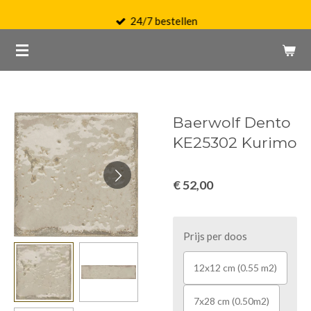
Ga
24/7 bestellen
direct
naar
de
hoofdinhoud
Baerwolf Dento
KE25302 Kurimo
€ 52,00
Prijs per doos
12x12 cm (0.55 m2)
7x28 cm (0.50m2)