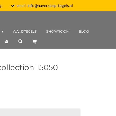
g.
email: info@haverkamp-tegels.nl
N
WANDTEGELS
SHOWROOM
BLOG
ollection 15050