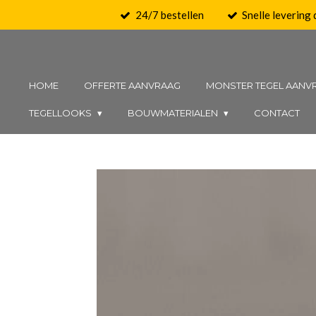
24/7 bestellen
Snelle levering
Ga
direct
naar
de
HOME
OFFERTE AANVRAAG
MONSTER TEGEL AANV
hoofdinhoud
TEGELLOOKS
BOUWMATERIALEN
CONTACT