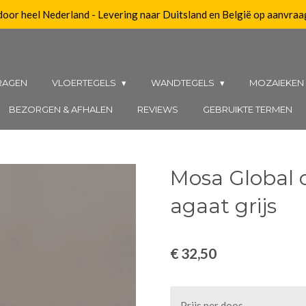
 door heel Nederland - Levering naar Duitsland en België op aanvraa
RAGEN
VLOERTEGELS
WANDTEGELS
MOZAIEKE
BEZORGEN & AFHALEN
REVIEWS
GEBRUIKTE TERMEN
Mosa Global c
agaat grijs
€ 32,50
Prijs per doos