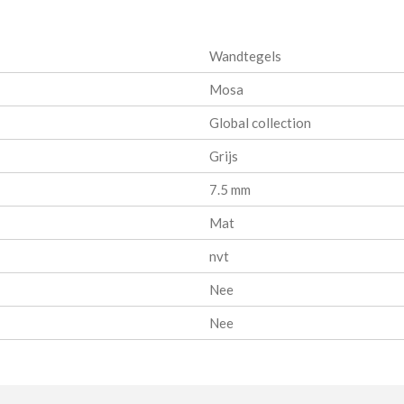
e
e
h
l
e
a
e
l
r
n
e
Wandtegels
Mosa
Global collection
Grijs
7.5 mm
Mat
nvt
Nee
Nee