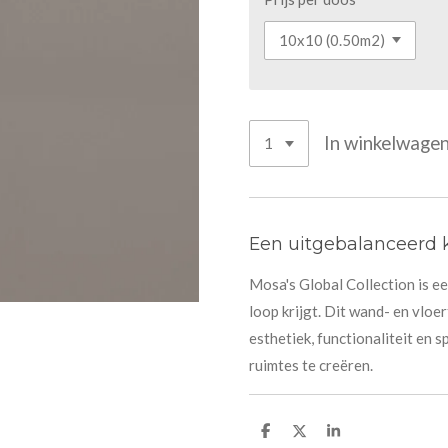
In winkelwage
Een uitgebalanceerd 
Mosa's Global Collection is een
loop krijgt. Dit wand- en vloe
esthetiek, functionaliteit en 
ruimtes te creëren.
D
D
S