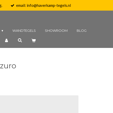
g.
email: info@haverkamp-tegels.nl
N
WANDTEGELS
SHOWROOM
BLOG
Azuro