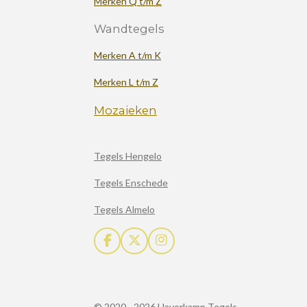
Merken Q t/m Z
Wandtegels
Merken A t/m K
Merken L t/m Z
Mozaieken
Tegels Hengelo
Tegels Enschede
Tegels Almelo
F
X
I
a
n
c
s
e
t
b
a
© 2020 - 2026 Haverkamp Tegels