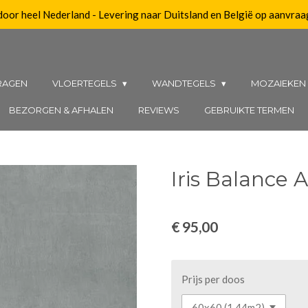
 door heel Nederland - Levering naar Duitsland en België op aanvraa
RAGEN
VLOERTEGELS
WANDTEGELS
MOZAIEKE
BEZORGEN & AFHALEN
REVIEWS
GEBRUIKTE TERMEN
Iris Balance 
€ 95,00
Prijs per doos