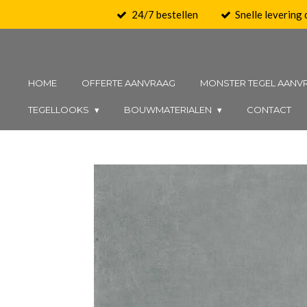
24/7 bestellen
Snelle levering
Ga
direct
naar
de
HOME
OFFERTE AANVRAAG
MONSTER TEGEL AANV
hoofdinhoud
TEGELLOOKS
BOUWMATERIALEN
CONTACT