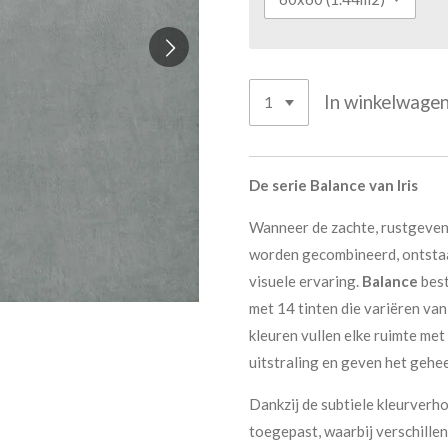
In winkelwage
De serie Balance van Iris
Wanneer de zachte, rustgevend
worden gecombineerd, ontsta
visuele ervaring.
Balance
best
met 14 tinten die variëren va
kleuren vullen elke ruimte met
uitstraling en geven het gehee
Dankzij de subtiele kleurverh
toegepast, waarbij verschille