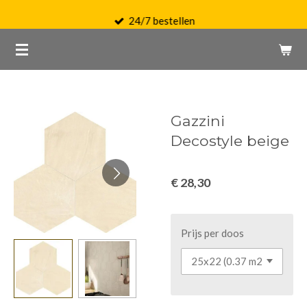
Ga
24/7 bestellen
direct
naar
de
hoofdinhoud
Gazzini
Decostyle beige
€ 28,30
Prijs per doos