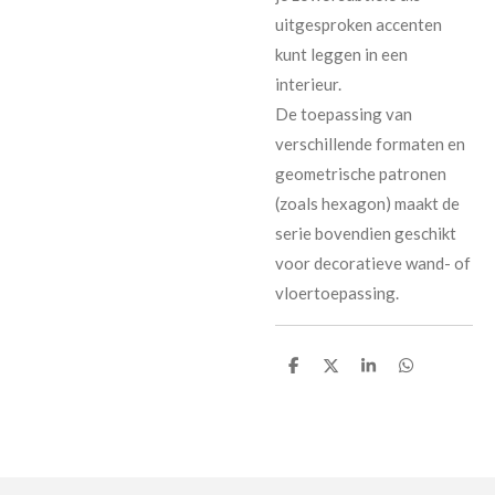
uitgesproken accenten
kunt leggen in een
interieur.
De toepassing van
verschillende formaten en
geometrische patronen
(zoals hexagon) maakt de
serie bovendien geschikt
voor decoratieve wand- of
vloertoepassing.
D
D
S
D
e
e
h
e
l
e
a
l
e
l
r
e
n
e
n