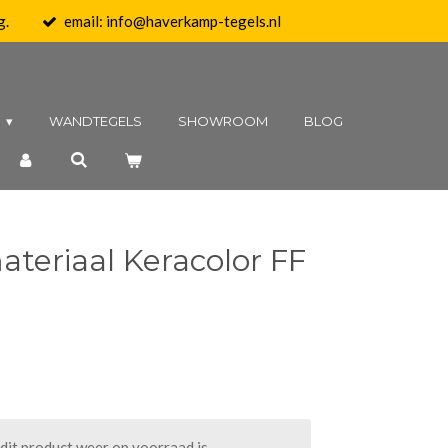
g.
email: info@haverkamp-tegels.nl
N
WANDTEGELS
SHOWROOM
BLOG
teriaal Keracolor FF
it product weer op voorraad is.