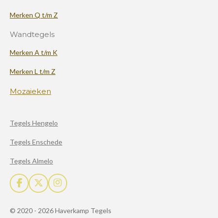
Merken Q t/m Z
Wandtegels
Merken A t/m K
Merken L t/m Z
Mozaieken
Tegels Hengelo
Tegels Enschede
Tegels Almelo
F
X
I
a
n
c
s
© 2020 - 2026 Haverkamp Tegels
e
t