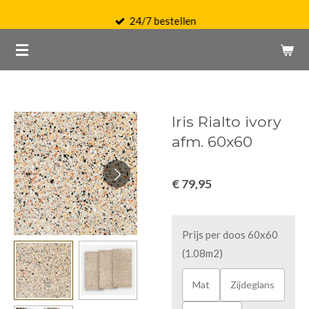
Ga
24/7 bestellen
direct
naar
de
hoofdinhoud
Iris Rialto ivory
afm. 60x60
€ 79,95
Prijs per doos 60x60
(1.08m2)
Mat
Zijdeglans