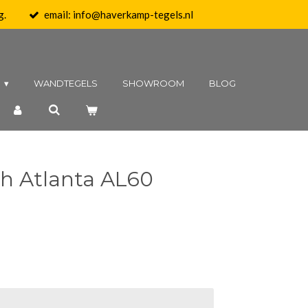
g.
email: info@haverkamp-tegels.nl
N
WANDTEGELS
SHOWROOM
BLOG
ch Atlanta AL60