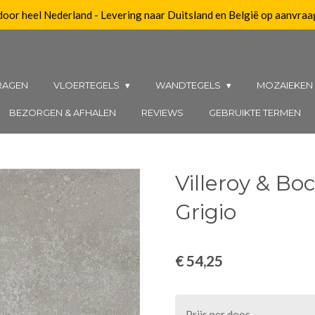
 door heel Nederland - Levering naar Duitsland en België op aanvraa
RAGEN
VLOERTEGELS
WANDTEGELS
MOZAIEKE
BEZORGEN & AFHALEN
REVIEWS
GEBRUIKTE TERMEN
Villeroy & Bo
Grigio
€ 54,25
Prijs per doos