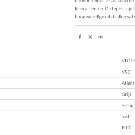
die moeiteloos te combineren 
kleuraccenten. De tegels zijn 
hoogwaardige uitstraling wil r
D
D
S
e
e
h
l
e
a
e
l
r
n
e
:
VLOE
:
V&B
:
Atlant
:
Grijs
:
9 mm.
:
n.v.t.
:
R10