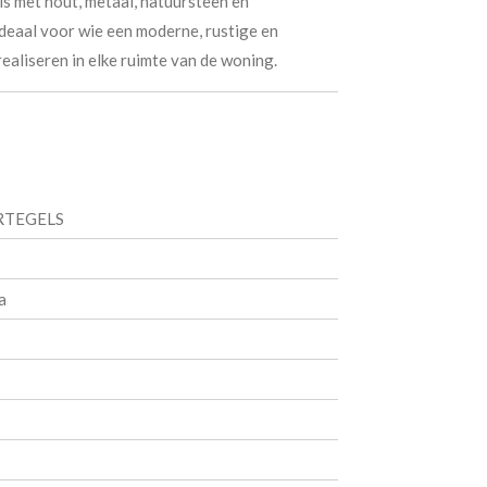
is met hout, metaal, natuursteen en
ideaal voor wie een moderne, rustige en
ealiseren in elke ruimte van de woning.
RTEGELS
a