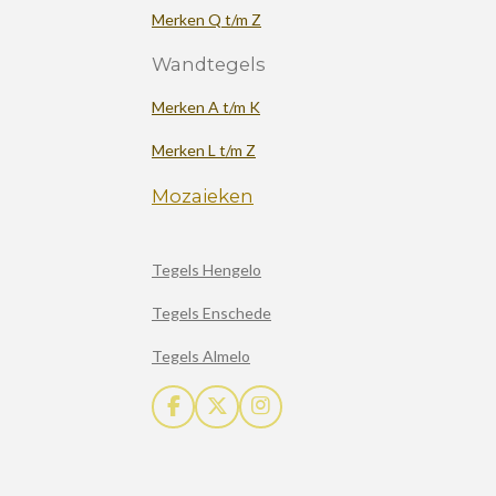
Merken Q t/m Z
Wandtegels
Merken A t/m K
Merken L t/m Z
Mozaieken
Tegels Hengelo
Tegels Enschede
Tegels Almelo
F
X
I
a
n
c
s
e
t
b
a