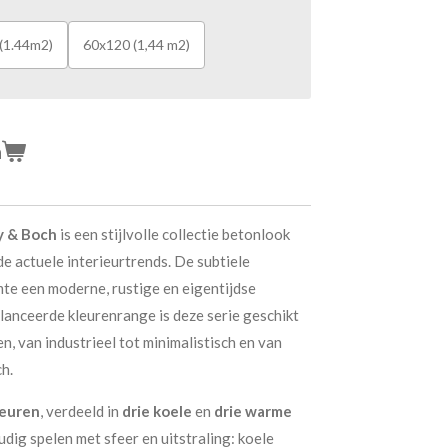
(1.44m2)
60x120 (1,44 m2)
n
oy & Boch
is een stijlvolle collectie betonlook
 de actuele interieurtrends. De subtiele
mte een moderne, rustige en eigentijdse
alanceerde kleurenrange is deze serie geschikt
, van industrieel tot minimalistisch en van
h.
leuren
, verdeeld in
drie koele
en
drie warme
udig spelen met sfeer en uitstraling: koele