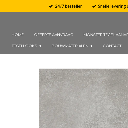
24/7 bestellen
Snelle levering
Ga
direct
naar
de
HOME
OFFERTE AANVRAAG
MONSTER TEGEL AANV
hoofdinhoud
TEGELLOOKS
BOUWMATERIALEN
CONTACT