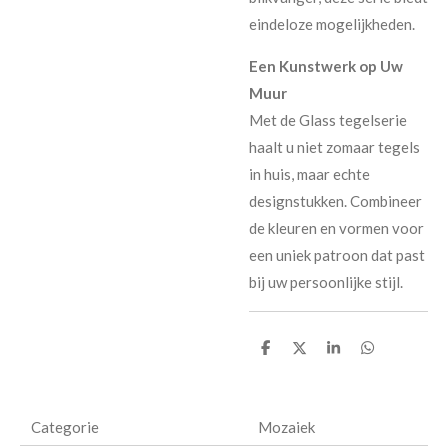
eindeloze mogelijkheden.
Een Kunstwerk op Uw
Muur
Met de Glass tegelserie
haalt u niet zomaar tegels
in huis, maar echte
designstukken. Combineer
de kleuren en vormen voor
een uniek patroon dat past
bij uw persoonlijke stijl.
D
D
S
D
e
e
h
e
l
e
a
l
e
l
r
e
n
e
n
Categorie
Mozaiek