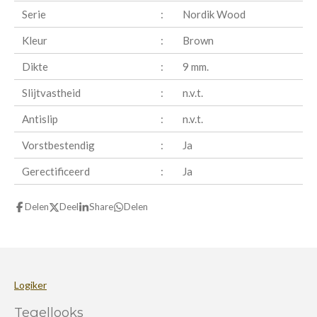
Serie
:
Nordik Wood
Kleur
:
Brown
Dikte
:
9 mm.
Slijtvastheid
:
n.v.t.
Antislip
:
n.v.t.
Vorstbestendig
:
Ja
Gerectificeerd
:
Ja
Delen
Deel
Share
Delen
Logiker
Tegellooks