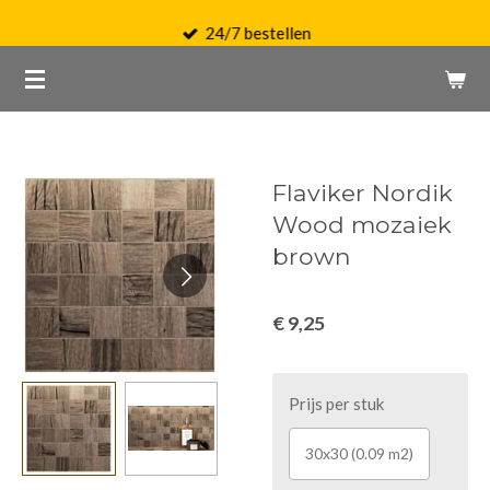
Ga
24/7 bestellen
direct
naar
de
hoofdinhoud
Flaviker Nordik
Wood mozaiek
brown
€ 9,25
Prijs per stuk
30x30 (0.09 m2)