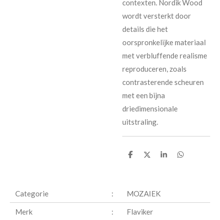
contexten. Nordik Wood
wordt versterkt door
details die het
oorspronkelijke materiaal
met verbluffende realisme
reproduceren, zoals
contrasterende scheuren
met een bijna
driedimensionale
uitstraling.
D
D
S
D
e
e
h
e
l
e
a
l
e
l
r
e
n
e
n
Categorie
:
MOZAIEK
Merk
:
Flaviker