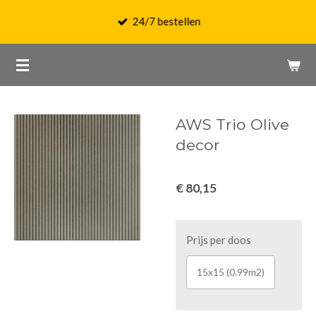
Ga
24/7 bestellen
direct
naar
de
hoofdinhoud
AWS Trio Olive
decor
€ 80,15
Prijs per doos
15x15 (0.99m2)