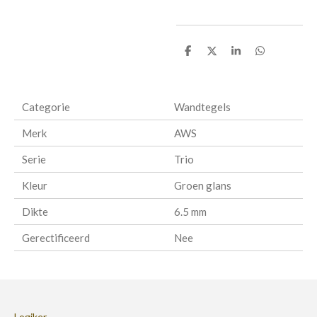
D
D
S
D
e
e
h
e
l
e
a
l
e
l
r
e
n
e
n
Categorie
Wandtegels
Merk
AWS
Serie
Trio
Kleur
Groen glans
Dikte
6.5 mm
Gerectificeerd
Nee
Logiker