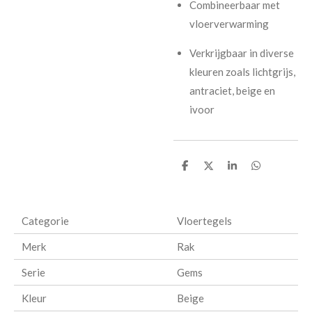
Combineerbaar met
vloerverwarming
Verkrijgbaar in diverse
kleuren zoals lichtgrijs,
antraciet, beige en
ivoor
D
D
S
D
e
e
h
e
l
e
a
l
e
l
r
e
n
e
n
Categorie
Vloertegels
Merk
Rak
Serie
Gems
Kleur
Beige