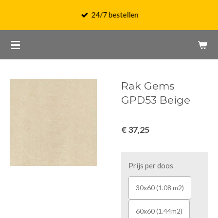
Ga
24/7 bestellen
direct
naar
de
hoofdinhoud
Rak Gems
GPD53 Beige
€ 37,25
Prijs per doos
30x60 (1.08 m2)
60x60 (1.44m2)