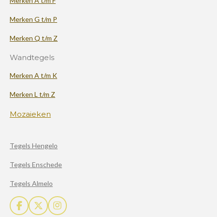
Merken A t/m F
Merken G t/m P
Merken Q t/m Z
Wandtegels
Merken A t/m K
Merken L t/m Z
Mozaieken
Tegels Hengelo
Tegels Enschede
Tegels Almelo
F
X
I