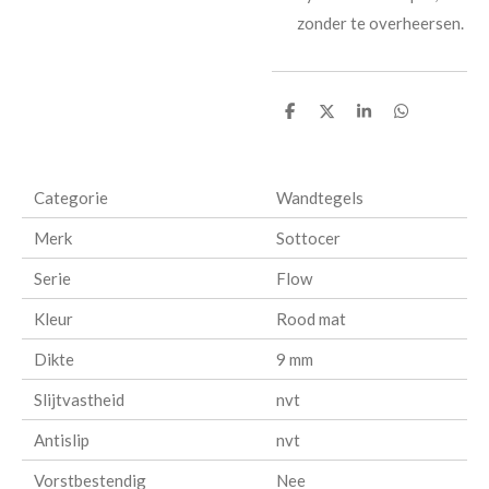
zonder te overheersen.
D
D
S
D
e
e
h
e
l
e
a
l
e
l
r
e
n
e
n
Categorie
Wandtegels
Merk
Sottocer
Serie
Flow
Kleur
Rood mat
Dikte
9 mm
Slijtvastheid
nvt
Antislip
nvt
Vorstbestendig
Nee