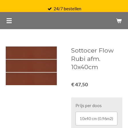
Ga
24/7 bestellen
direct
naar
de
hoofdinhoud
Sottocer Flow
Rubi afm.
10x40cm
€ 47,50
Prijs per doos
10x40 cm (0.96m2)