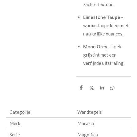
zachte textuur.
Limestone Taupe
–
warme taupe kleur met
natuurlijke nuances.
Moon Grey
– koele
grijstint met een
verfijnde uitstraling.
D
D
S
D
e
e
h
e
l
e
a
l
e
l
r
e
n
e
n
Categorie
Wandtegels
Merk
Marazzi
Serie
Magnifica