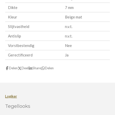
Dikte
7 mm
Kleur
Beige mat
Slijtvastheid
n.v.t.
Antislip
n.v.t.
Vorstbestendig
Nee
Gerectificeerd
Ja
Delen
Deel
Share
Delen
Logiker
Tegellooks