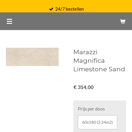
Ga
24/7 bestellen
direct
naar
de
hoofdinhoud
Marazzi
Magnifica
Limestone Sand
€ 314,00
Prijs per doos
60x180 (3.24m2)