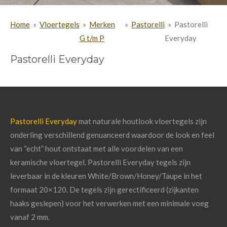
Home
»
Vloertegels
»
Merken
»
Pastorelli
»
Pastorelli
G t/m P
Everyday
Pastorelli Everyday
Pastorelli Everyday
mat naturale houtlook vloertegels zijn
onderling verschillend genuanceerd waardoor de look en feel
van “echt” hout ontstaat met alle voordelen van een
keramische vloertegel. Pastorelli Everyday tegels zijn
leverbaar in de kleuren White/Brown/Honey/Taupe in het
formaat 20×120. De tegels zijn gerectificeerd (zijkanten
haaks geslepen) voor het verwerken met een minimale voeg
vanaf 2 mm.