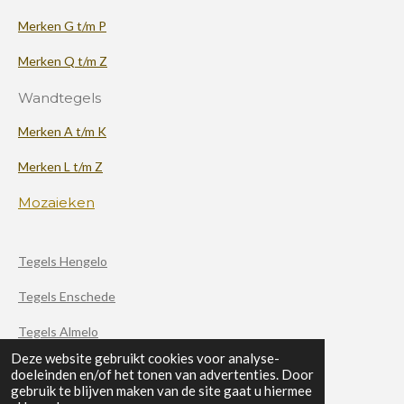
Merken G t/m P
Merken Q t/m Z
Wandtegels
Merken A t/m K
Merken L t/m Z
Mozaieken
Tegels Hengelo
Tegels Enschede
Tegels Almelo
Deze website gebruikt cookies voor analyse-
doeleinden en/of het tonen van advertenties. Door
F
X
I
gebruik te blijven maken van de site gaat u hiermee
a
n