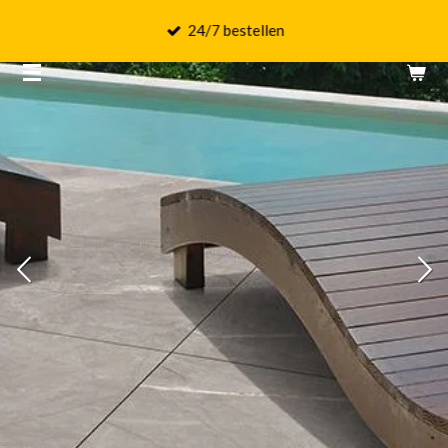
Ga
24/7 bestellen
direct
naar
de
hoofdinhoud